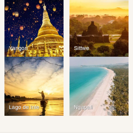
Yangon
Sittwe
Lago de Inle
Ngapali