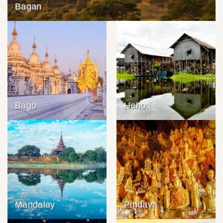
Bagan
Bago
Heho
Mandalay
Pindaya