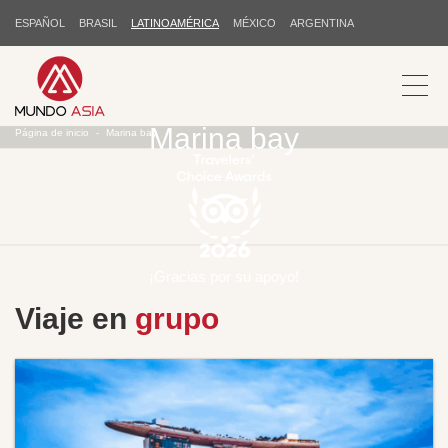
ESPAÑOL
BRASIL
LATINOAMÉRICA
MÉXICO
ARGENTINA
Marina bay
Página de inicio
Marina bay
¡Gracias por su apoyo!
Viaje en
grupo