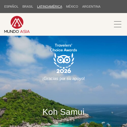
ESPAÑOL
BRASIL
LATINOAMÉRICA
MÉXICO
ARGENTINA
¡Gracias por su apoyo!
Koh Samui