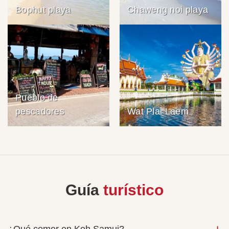
Bophut playa
Chaweng noi playa
Pueblo de
pescadores
Wat Plai Laem
Guía
turístico