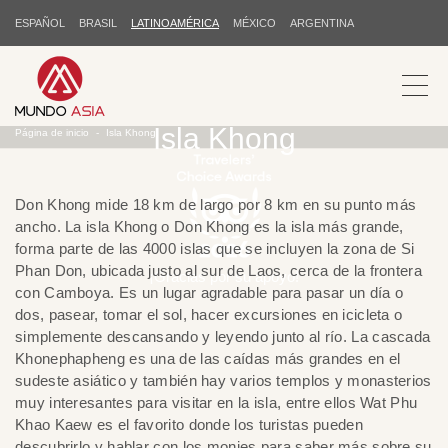
ESPAÑOL
BRASIL
LATINOAMÉRICA
MÉXICO
ARGENTINA
Isla Khong
Página de inicio
Isla Khong
Don Khong mide 18 km de largo por 8 km en su punto más
ancho. La isla Khong o Don Khong es la isla más grande,
forma parte de las 4000 islas que se incluyen la zona de Si
Phan Don, ubicada justo al sur de Laos, cerca de la frontera
¡Gracias por su apoyo!
con Camboya. Es un lugar agradable para pasar un día o
dos, pasear, tomar el sol, hacer excursiones en icicleta o
simplemente descansando y leyendo junto al río. La cascada
Khonephapheng es una de las caídas más grandes en el
sudeste asiático y también hay varios templos y monasterios
muy interesantes para visitar en la isla, entre ellos Wat Phu
Khao Kaew es el favorito donde los turistas pueden
descubrirlo y hablar con los monjes para saber más sobre su