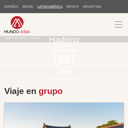
ESPAÑOL
BRASIL
LATINOAMÉRICA
MÉXICO
ARGENTINA
Hadong
Página de inicio
Hadong
¡Gracias por su apoyo!
Viaje en
grupo