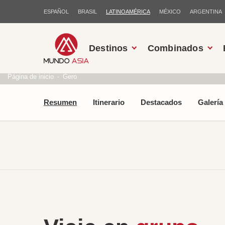
ESPAÑOL
BRASIL
LATINOAMÉRICA
MÉXICO
ARGENTINA
Destinos
Combinados
Página de inicio
Gero
Resumen
Itinerario
Destacados
Galería