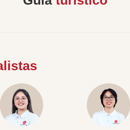
Guía
turístico
listas