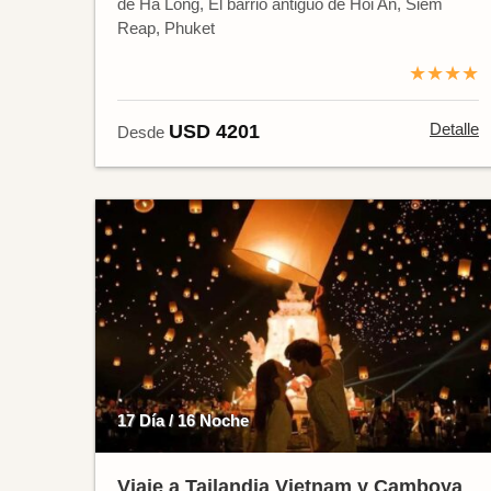
de Ha Long, El barrio antiguo de Hoi An, Siem
Reap, Phuket
★★★★
Detalle
USD 4201
Desde
17 Día / 16 Noche
Viaje a Tailandia Vietnam y Camboya