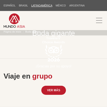
ESPAÑOL
BRASIL
LATINOAMÉRICA
MÉXICO
ARGENTINA
Buda gigante
Página de inicio
Buda gigante
¡Gracias por su apoyo!
Viaje en
grupo
VER MÁS