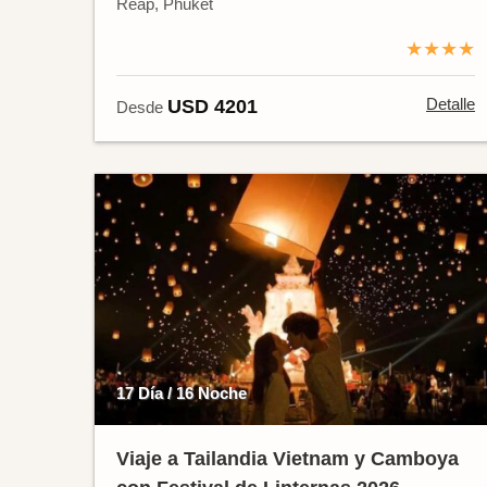
Reap, Phuket
★★★★
Detalle
USD 4201
Desde
17 Día / 16 Noche
Viaje a Tailandia Vietnam y Camboya