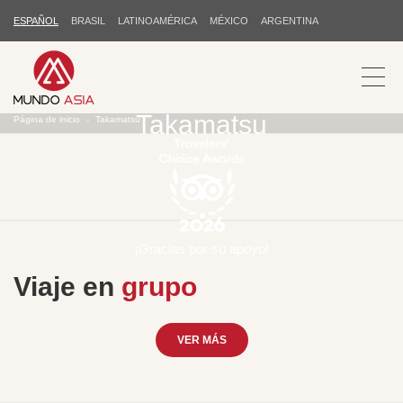
ESPAÑOL
BRASIL
LATINOAMÉRICA
MÉXICO
ARGENTINA
Takamatsu
Página de inicio
Takamatsu
¡Gracias por su apoyo!
Viaje en
grupo
VER MÁS