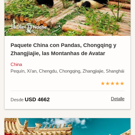
14 Día / 13 Noche
Paquete China con Pandas, Chongqing y
Zhangjiajie, las Montanhas de Avatar
China
Pequín, Xi’an, Chengdu, Chongqing, Zhangjiajie, Shanghái
★★★★★
Detalle
USD 4662
Desde