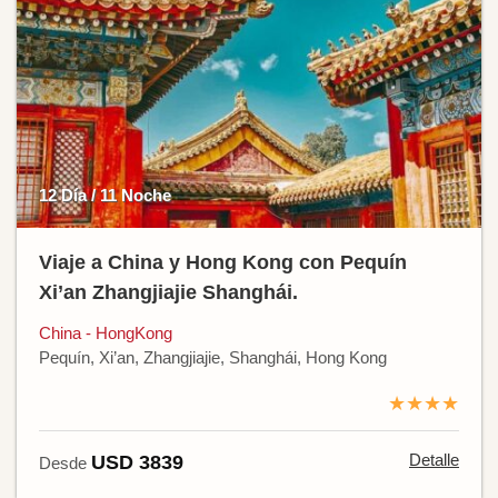
12 Día / 11 Noche
Viaje a China y Hong Kong con Pequín
Xi’an Zhangjiajie Shanghái.
China - HongKong
Pequín, Xi’an, Zhangjiajie, Shanghái, Hong Kong
★★★★
Detalle
USD 3839
Desde