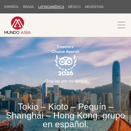
ESPAÑOL
BRASIL
LATINOAMÉRICA
MÉXICO
ARGENTINA
¡Gracias por su apoyo!
Tokio – Kioto – Pequín –
Shanghái – Hong Kong, grupo
en español.