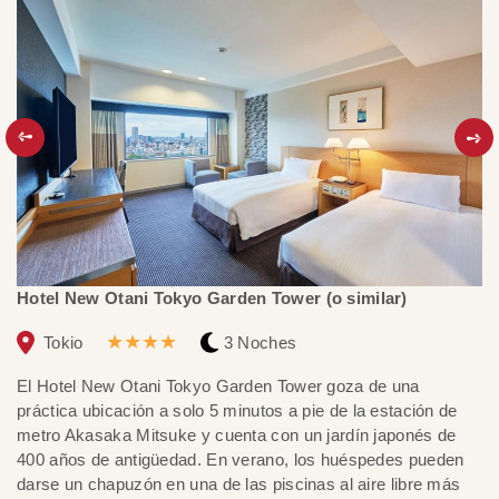
Hotel New Otani Tokyo Garden Tower (o similar)
Ky
★★★★
Tokio
3 Noches
El Hotel New Otani Tokyo Garden Tower goza de una
El
práctica ubicación a solo 5 minutos a pie de la estación de
y 
metro Akasaka Mitsuke y cuenta con un jardín japonés de
re
400 años de antigüedad. En verano, los huéspedes pueden
mo
darse un chapuzón en una de las piscinas al aire libre más
Te