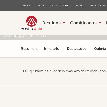
ESPAÑOL
BRASIL
LATINOAMÉRICA
MÉXICO
ARGENTINA
Destinos
Combinados
Página de inicio
Burj Khalifa
Resumen
Itinerario
Destacados
Galería
El Burj Khalifa es el edificio más alto del mundo, con