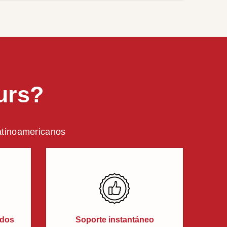
urs?
latinoamericanos
ados
Soporte instantáneo