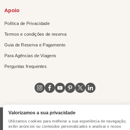
Apoio
Política de Privacidade
Termos e condições de reserva
Guia de Reserva e Pagamento
Para Agências de Viagens
Perguntas frequentes
Valorizamos a sua privacidade
Licença do Vietnã
|
Certificado de Singapura
|
Utilizamos cookies para melhorar a sua experiência de navegação,
Certificado de Hong Kong, China
|
Registro de marcas no
exibir anúncios ou conteúdos personalizados e analisar o nosso