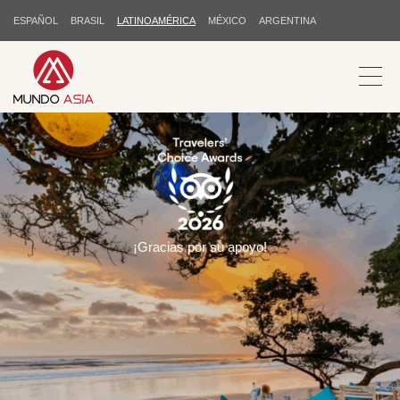
ESPAÑOL
BRASIL
LATINOAMÉRICA
MÉXICO
ARGENTINA
¡Gracias por su apoyo!