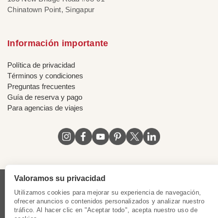
Chinatown Point, Singapur
Información importante
Política de privacidad
Términos y condiciones
Preguntas frecuentes
Guía de reserva y pago
Para agencias de viajes
Valoramos su privacidad
Licencia de Vietnam
|
Certificado de Singapur
|
Utilizamos cookies para mejorar su experiencia de navegación,
Certificado de Hong Kong, China
|
Registro de marcas en
ofrecer anuncios o contenidos personalizados y analizar nuestro
tráfico. Al hacer clic en "Aceptar todo", acepta nuestro uso de
Chile
|
Registro de marcas en Peru
|
Registro de