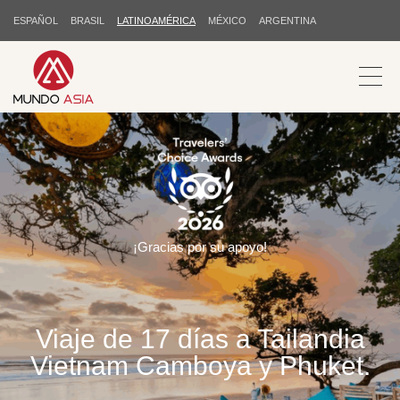
ESPAÑOL
BRASIL
LATINOAMÉRICA
MÉXICO
ARGENTINA
¡Gracias por su apoyo!
Viaje de 17 días a Tailandia
Vietnam Camboya y Phuket.