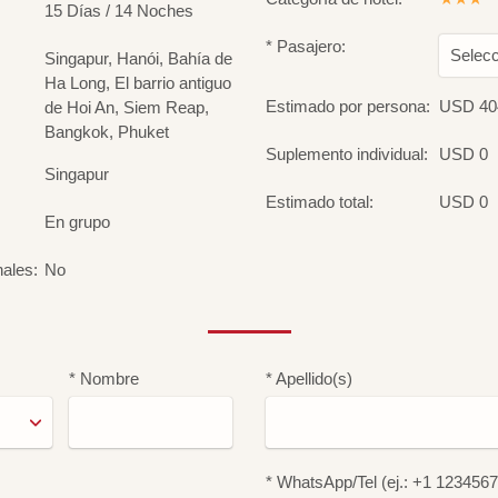
15 Días / 14 Noches
* Pasajero:
Selecc
Singapur, Hanói, Bahía de
Ha Long, El barrio antiguo
Estimado por persona:
USD 40
de Hoi An, Siem Reap,
Bangkok, Phuket
Suplemento individual:
USD 0
Singapur
Estimado total:
USD 0
En grupo
nales:
No
* Nombre
* Apellido(s)
* WhatsApp/Tel (ej.: +1 123456