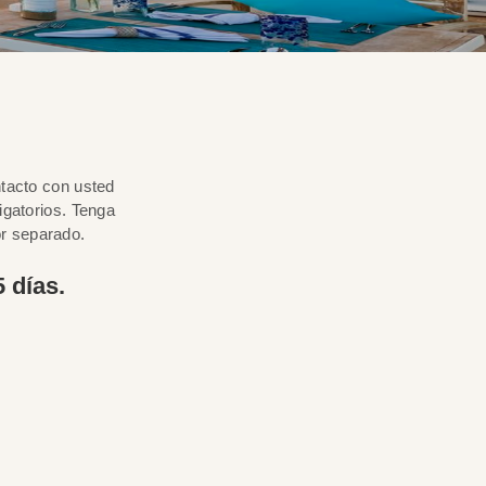
ntacto con usted
igatorios. Tenga
or separado.
 días.