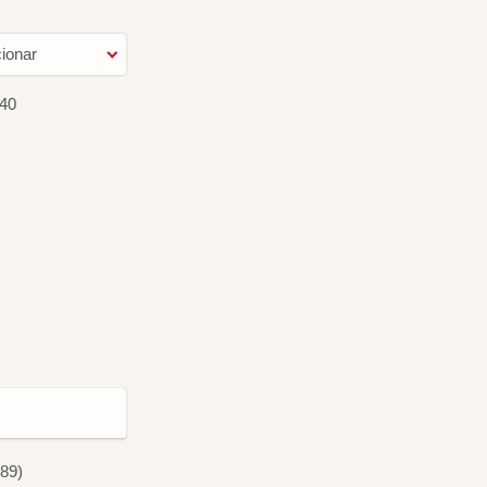
ionar
40
789)